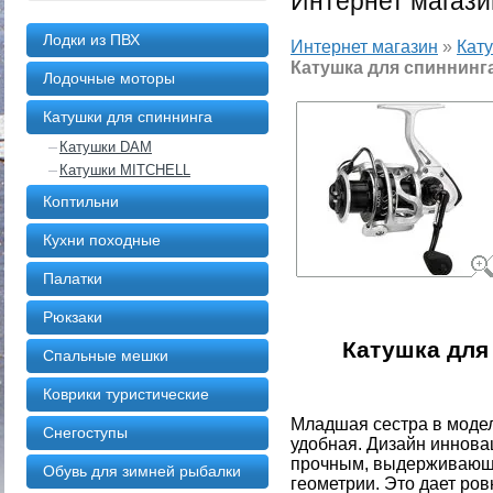
Интернет магази
Лодки из ПВХ
Интернет магазин
»
Кат
Катушка для спиннинг
Лодочные моторы
Катушки для спиннинга
Катушки DAM
Катушки MITCHELL
Коптильни
Кухни походные
Палатки
Рюкзаки
Катушка для
Спальные мешки
Коврики туристические
Младшая сестра в моде
Снегоступы
удобная. Дизайн иннова
прочным, выдерживающи
Обувь для зимней рыбалки
геометрии. Это дает ро