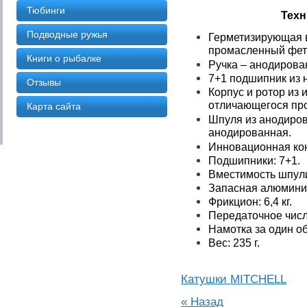
Тюбинги
Техн
Подводные ружья
Герметизирующая в
промасленный фет
Книги о рыбалке
Ручка – анодиров
7+1 подшипник из 
Отзывы
Корпус и ротор из
отличающегося пр
Карта сайта
Шпуля из анодиров
анодированная.
Инновационная ко
Подшипники: 7+1.
Вместимость шпули
Запасная алюмини
Фрикцион: 6,4 кг.
Передаточное число
Намотка за один об
Вес: 235 г.
Катушки MITCHELL
« Назад