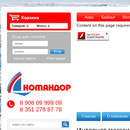
Аква
Байкал
Вит
Content on this page require
0
0
Забыли пароль
Регистрация
8 908 09 999 09
8 351 278 87 78
Главная
О компании